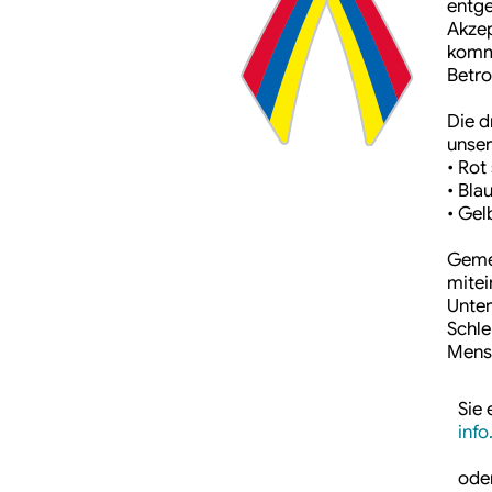
entge
Akzep
komme
Betro
Die d
unse
• Rot
• Bla
• Gel
Gemei
mitei
Unter
Schle
Mensc
Sie 
info
ode