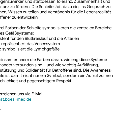
genzuwirken und stattdessen Toleranz, Zusammenhalt und
tanz zu fördern. Die Schleife lädt dazu ein, ins Gespräch zu
n, Wissen zu teilen und Verständnis für die Lebensrealität
ffener zu entwickeln.
rei Farben der Schleife symbolisieren die zentralen Bereiche
res Gefäßsystems:
 steht für den Blutkreislauf und die Arterien
u repräsentiert das Venensystem
b symbolisiert die Lymphgefäße
nsam erinnern die Farben daran, wie eng diese Systeme
nander verbunden sind – und wie wichtig Aufklärung,
stützung und Solidarität für Betroffene sind. Die Awareness-
ife ist damit nicht nur ein Symbol, sondern ein Aufruf zu meh
hlichkeit und gegenseitigem Respekt.
erreichen uns via E-Mail
.at.boesl-med.de
r